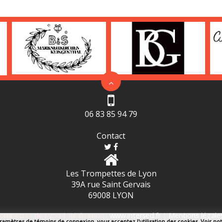
06 83 85 94 79
Contact
Les Trompettes de Lyon
39A rue Saint Gervais
69008 LYON
ompettes de Lyon | Réalisation :
www.intersed.fr
|
Mentions légale
aramètres de témoins de connexion, vous acceptez l'utilisation des cookies.
Voir not