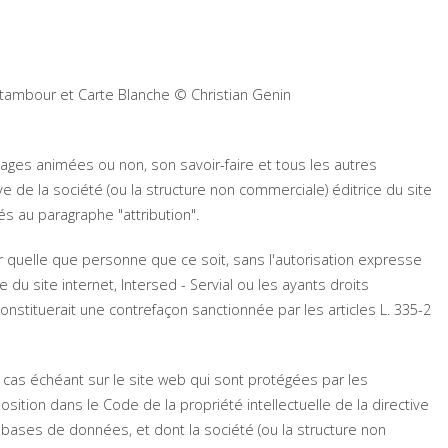
 tambour
et
Carte Blanche
© Christian Genin
images animées ou non, son savoir-faire et tous les autres
e de la société (ou la structure non commerciale) éditrice du site
nés au paragraphe "attribution".
ar quelle que personne que ce soit, sans l'autorisation expresse
 du site internet, Intersed - Servial ou les ayants droits
constituerait une contrefaçon sanctionnée par les articles L. 335-2
cas échéant sur le site web qui sont protégées par les
position dans le Code de la propriété intellectuelle de la directive
s bases de données, et dont la société (ou la structure non