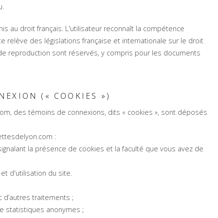
u.
umis au droit français. L'utilisateur reconnaît la compétence
 relève des législations française et internationale sur le droit
its de reproduction sont réservés, y compris pour les documents
NEXION (« COOKIES »)
com, des témoins de connexions, dits « cookies », sont déposés
ettesdelyon.com :
u signalant la présence de cookies et la faculté que vous avez de
t d'utilisation du site.
d’autres traitements ;
de statistiques anonymes ;