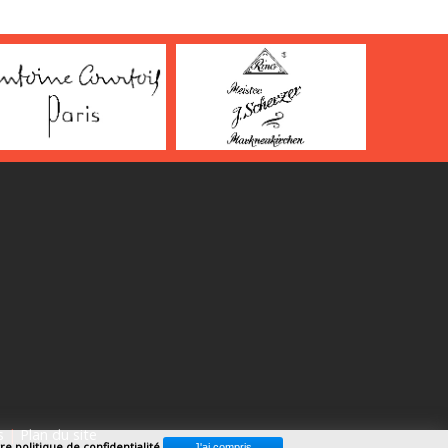
s
|
Plan du site
re politique de confidentialité