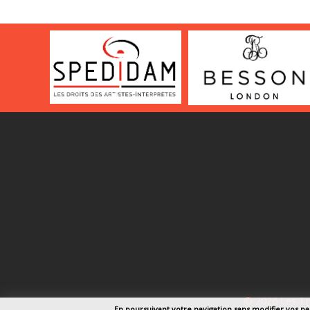
© 2026 Les Tr
En poursuivant votre navigation sans modifier vos p